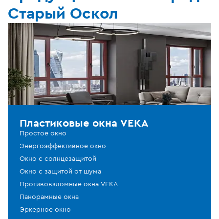
Старый Оскол
Пластиковые окна VEKA
Простое окно
Энергоэффективное окно
Окно с солнцезащитой
Окно с защитой от шума
Противовзломные окна VEKA
Панорамные окна
Эркерное окно