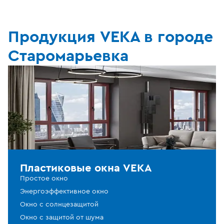
Продукция VEKA в городе
Старомарьевка
Пластиковые окна VEKA
Простое окно
Энергоэффективное окно
Окно с солнцезащитой
Окно с защитой от шума