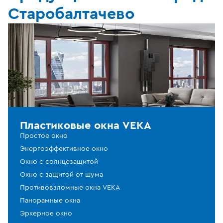
Старобалтачево
Пластиковые окна VEKA
Простое окно
Энергоэффективное окно
Окно с солнцезащитой
Окно с защитой от шума
Противовзломные окна VEKA
Панорамные окна
Эркерное окно