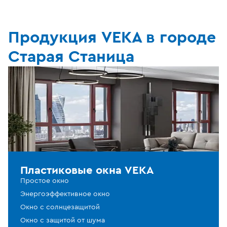
Продукция VEKA в городе
Старая Станица
Пластиковые окна VEKA
Простое окно
Энергоэффективное окно
Окно с солнцезащитой
Окно с защитой от шума