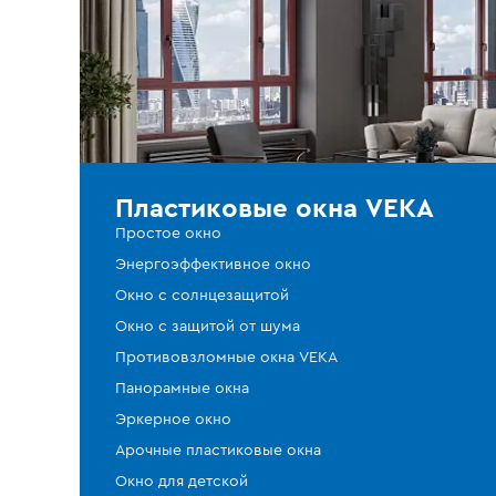
Пластиковые окна VEKA
Простое окно
Энергоэффективное окно
Окно с солнцезащитой
Окно с защитой от шума
Противовзломные окна VEKA
Панорамные окна
Эркерное окно
Арочные пластиковые окна
Окно для детской