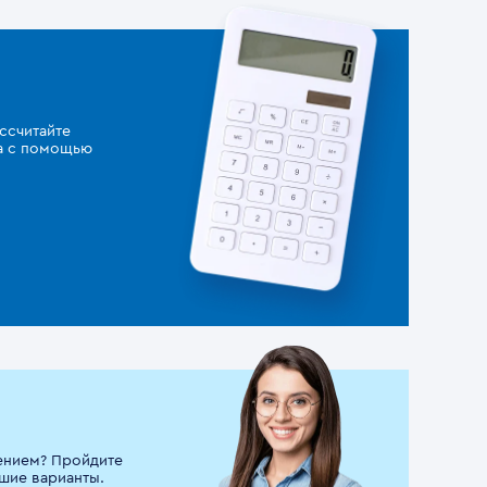
ссчитайте
за с помощью
ением? Пройдите
шие варианты.