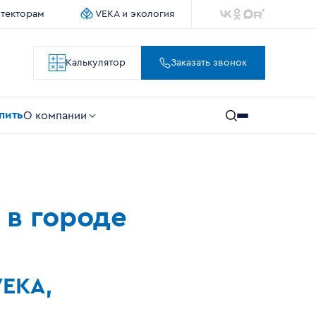
итекторам
VEKA и экология
Калькулятор
Заказать звонок
упить
О компании
 в городе
VEKA,