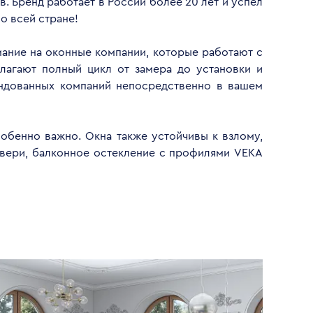
. Бренд работает в России более 20 лет и успел
о всей стране!
имание на оконные компании, которые работают с
лагают полный цикл от замера до установки и
ендованных компаний непосредственно в вашем
обенно важно. Окна также устойчивы к взлому,
двери, балконное остекление с профилями VEKA