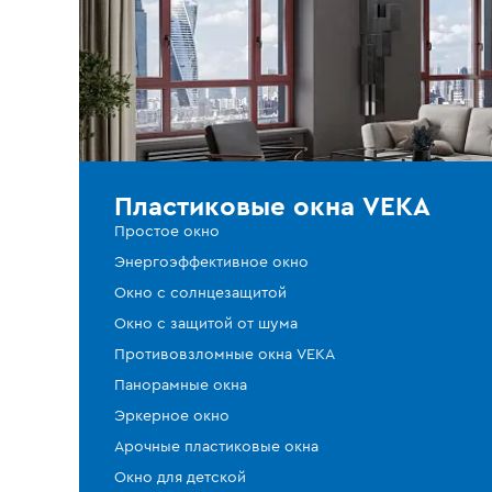
Пластиковые окна VEKA
Простое окно
Энергоэффективное окно
Окно с солнцезащитой
Окно с защитой от шума
Противовзломные окна VEKA
Панорамные окна
Эркерное окно
Арочные пластиковые окна
Окно для детской