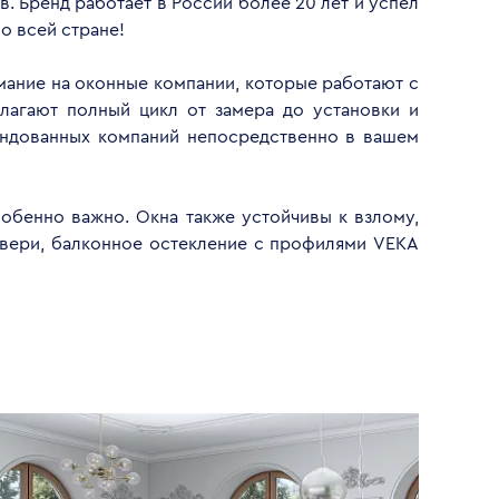
. Бренд работает в России более 20 лет и успел
о всей стране!
имание на оконные компании, которые работают с
лагают полный цикл от замера до установки и
ендованных компаний непосредственно в вашем
обенно важно. Окна также устойчивы к взлому,
двери, балконное остекление с профилями VEKA