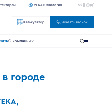
итекторам
VEKA и экология
Калькулятор
Заказать звонок
упить
О компании
 в городе
VEKA,