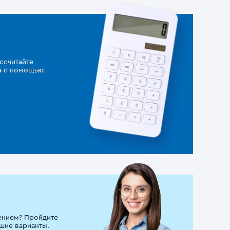
ссчитайте
за с помощью
ением? Пройдите
шие варианты.