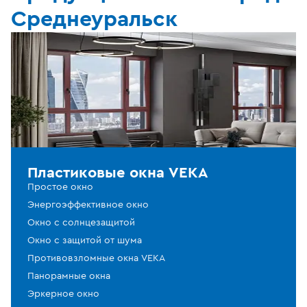
Среднеуральск
Пластиковые окна VEKA
Простое окно
Энергоэффективное окно
Окно с солнцезащитой
Окно с защитой от шума
Противовзломные окна VEKA
Панорамные окна
Эркерное окно