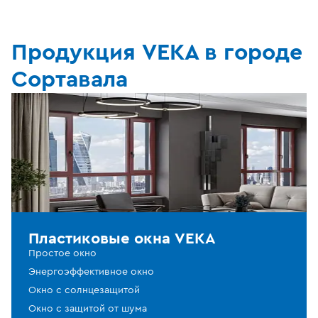
Продукция VEKA в городе
Сортавала
Пластиковые окна VEKA
Простое окно
Энергоэффективное окно
Окно с солнцезащитой
Окно с защитой от шума