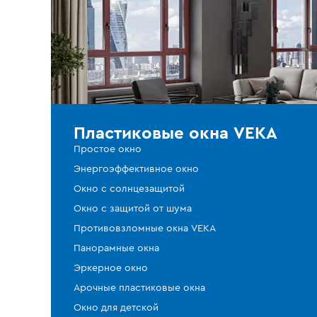
Пластиковые окна VEKA
Простое окно
Энергоэффективное окно
Окно с солнцезащитой
Окно с защитой от шума
Противовзломные окна VEKA
Панорамные окна
Эркерное окно
Арочные пластиковые окна
Окно для детской