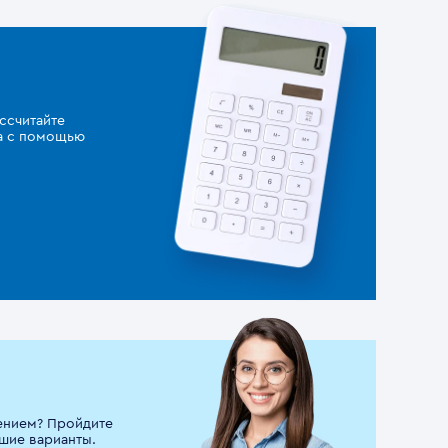
ссчитайте
за с помощью
ением? Пройдите
шие варианты.