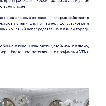
. Бренд работает в России более 20 лет и успел
о всей стране!
мание на оконные компании, которые работают с
лагают полный цикл от замера до установки и
анных компаний непосредственно в вашем городе
обенно важно. Окна также устойчивы к взлому,
двери, балконное остекление с профилями VEKA