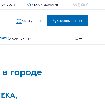
итекторам
VEKA и экология
Калькулятор
Заказать звонок
упить
О компании
 в городе
VEKA,