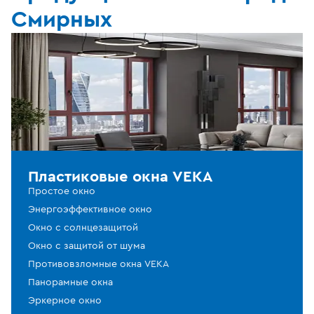
Смирных
Пластиковые окна VEKA
Простое окно
Энергоэффективное окно
Окно с солнцезащитой
Окно с защитой от шума
Противовзломные окна VEKA
Панорамные окна
Эркерное окно