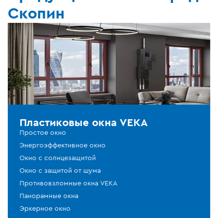
Скопин
Пластиковые окна VEKA
Простое окно
Энергоэффективное окно
Окно с солнцезащитой
Окно с защитой от шума
Противовзломные окна VEKA
Панорамные окна
Эркерное окно