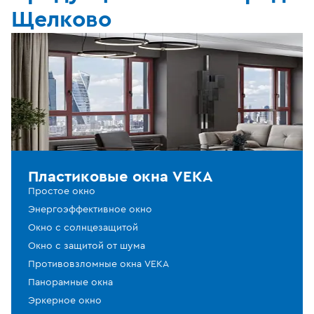
Щелково
Пластиковые окна VEKA
Простое окно
Энергоэффективное окно
Окно с солнцезащитой
Окно с защитой от шума
Противовзломные окна VEKA
Панорамные окна
Эркерное окно