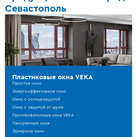
Севастополь
Пластиковые окна VEKA
Простое окно
Энергоэффективное окно
Окно с солнцезащитой
Окно с защитой от шума
Противовзломные окна VEKA
Панорамные окна
Эркерное окно