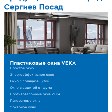
Сергиев Посад
Пластиковые окна VEKA
Простое окно
Энергоэффективное окно
Окно с солнцезащитой
Окно с защитой от шума
Противовзломные окна VEKA
Панорамные окна
Эркерное окно