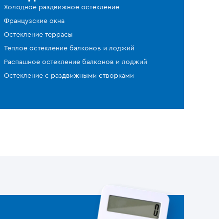
Холодное раздвижное остекление
Французские окна
Остекление террасы
Теплое остекление балконов и лоджий
Распашное остекление балконов и лоджий
Остекление с раздвижными створками