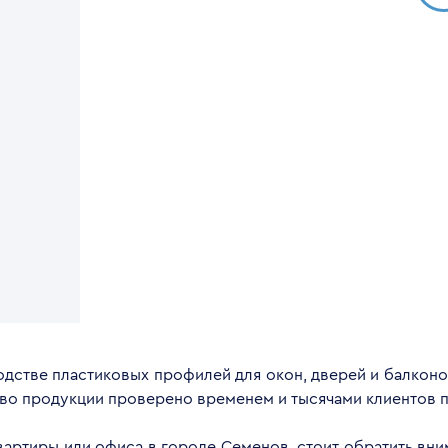
дстве пластиковых профилей для окон, дверей и балконов
тво продукции проверено временем и тысячами клиентов п
квартиры или офиса в городе Семенов, стоит обратить вн