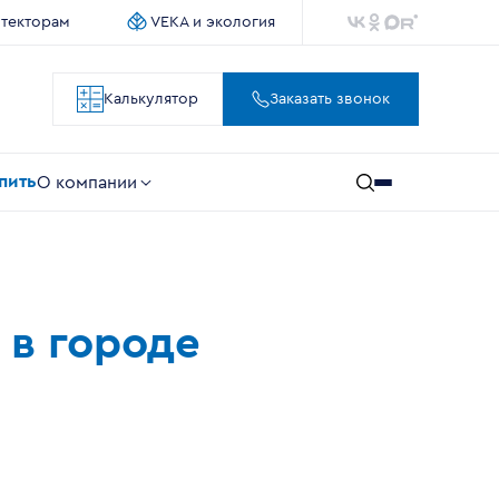
итекторам
VEKA и экология
Калькулятор
Заказать звонок
упить
О компании
 в городе