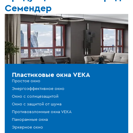
Семендер
Пластиковые окна VEKA
Простое окно
Энергоэффективное окно
Окно с солнцезащитой
Окно с защитой от шума
Противовзломные окна VEKA
Панорамные окна
Эркерное окно