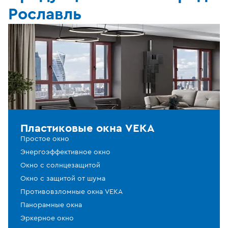
Рославль
Пластиковые окна VEKA
Простое окно
Энергоэффективное окно
Окно с солнцезащитой
Окно с защитой от шума
Противовзломные окна VEKA
Панорамные окна
Эркерное окно