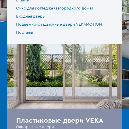
E-Slide
Окно для коттеджа (загородного дома)
Входная дверь
Подъёмно-раздвижные двери VEKAMOTION
Порталы
Пластиковые двери VEKA
Панорамные двери