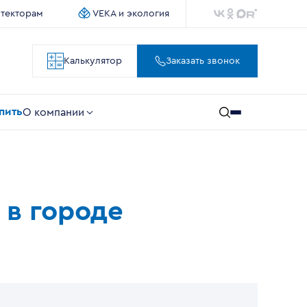
итекторам
VEKA и экология
Калькулятор
Заказать звонок
упить
О компании
 в городе