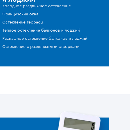
Холодное раздвижное остекление
Французские окна
Остекление террасы
Теплое остекление балконов и лоджий
Распашное остекление балконов и лоджий
Остекление с раздвижными створками