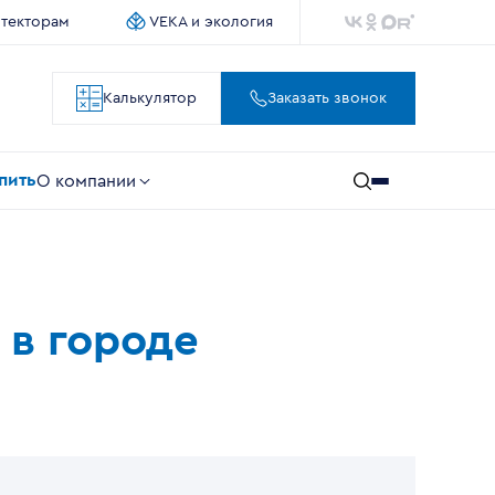
итекторам
VEKA и экология
Калькулятор
Заказать звонок
упить
О компании
 в городе