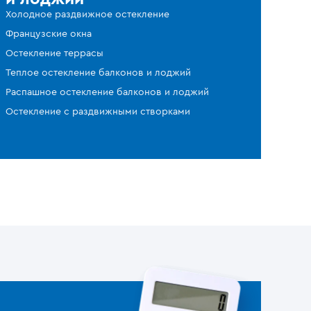
Холодное раздвижное остекление
Французские окна
Остекление террасы
Теплое остекление балконов и лоджий
Распашное остекление балконов и лоджий
Остекление с раздвижными створками