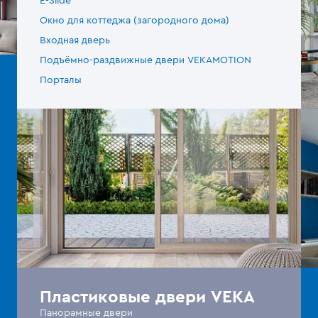
E-Slide
Окно для коттеджа (загородного дома)
Входная дверь
Подъёмно-раздвижные двери VEKAMOTION
Порталы
Пластиковые двери VEKA
Панорамные двери