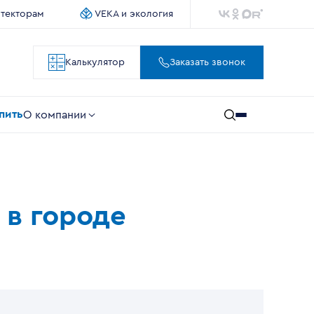
итекторам
VEKA и экология
Калькулятор
Заказать звонок
упить
О компании
 в городе