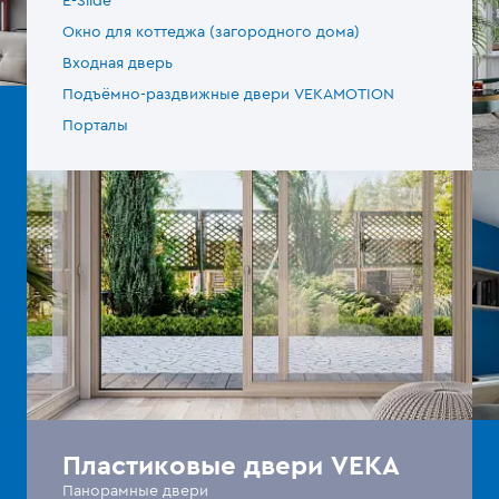
E-Slide
Окно для коттеджа (загородного дома)
Входная дверь
Подъёмно-раздвижные двери VEKAMOTION
Порталы
Пластиковые двери VEKA
Панорамные двери