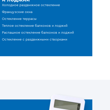
Холодное раздвижное остекление
Французские окна
Остекление террасы
Теплое остекление балконов и лоджий
Распашное остекление балконов и лоджий
Остекление с раздвижными створками