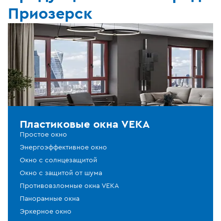
Приозерск
Пластиковые окна VEKA
Простое окно
Энергоэффективное окно
Окно с солнцезащитой
Окно с защитой от шума
Противовзломные окна VEKA
Панорамные окна
Эркерное окно