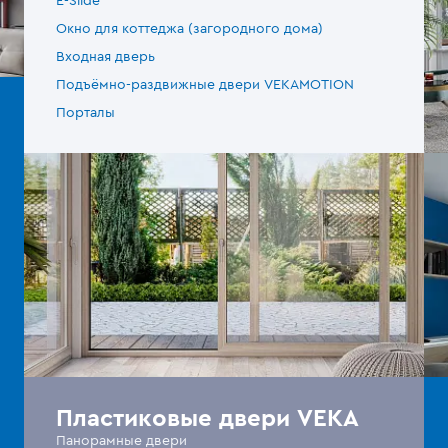
E-Slide
Окно для коттеджа (загородного дома)
Входная дверь
Подъёмно-раздвижные двери VEKAMOTION
Порталы
Пластиковые двери VEKA
Панорамные двери