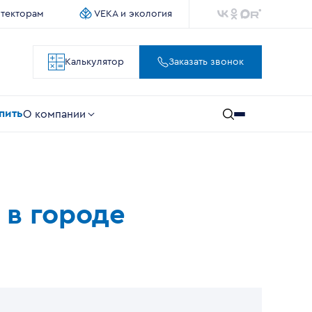
итекторам
VEKA и экология
Калькулятор
Заказать звонок
упить
О компании
 в городе