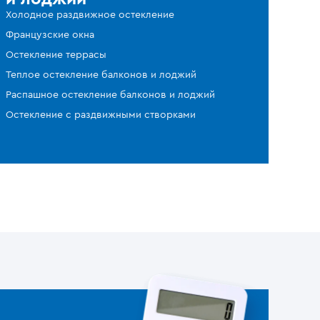
Холодное раздвижное остекление
Французские окна
Остекление террасы
Теплое остекление балконов и лоджий
Распашное остекление балконов и лоджий
Остекление с раздвижными створками