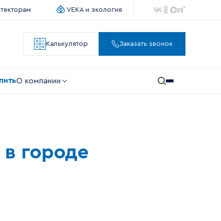
итекторам
VEKA и экология
Калькулятор
Заказать звонок
упить
О компании
 в городе