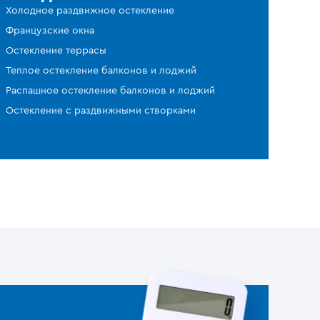
Холодное раздвижное остекление
Французские окна
Остекление террасы
Теплое остекление балконов и лоджий
Распашное остекление балконов и лоджий
Остекление с раздвижными створками