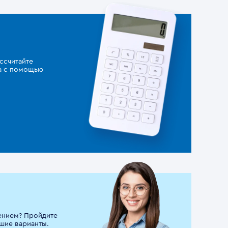
ссчитайте
за с помощью
ением? Пройдите
шие варианты.