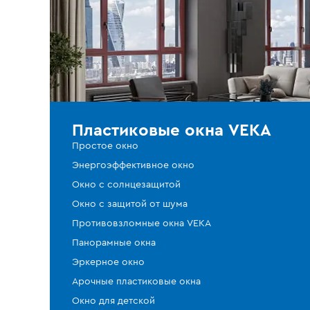
Пластиковые окна VEKA
Простое окно
Энергоэффективное окно
Окно с солнцезащитой
Окно с защитой от шума
Противовзломные окна VEKA
Панорамные окна
Эркерное окно
Арочные пластиковые окна
Окно для детской