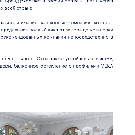
. Бренд работает в России более 20 лет и успел
о всей стране!
ратить внимание на оконные компании, которые
 предлагают полный цикл от замера до установки
у рекомендованных компаний непосредственно в
обенно важно. Окна также устойчивы к взлому,
двери, балконное остекление с профилями VEKA