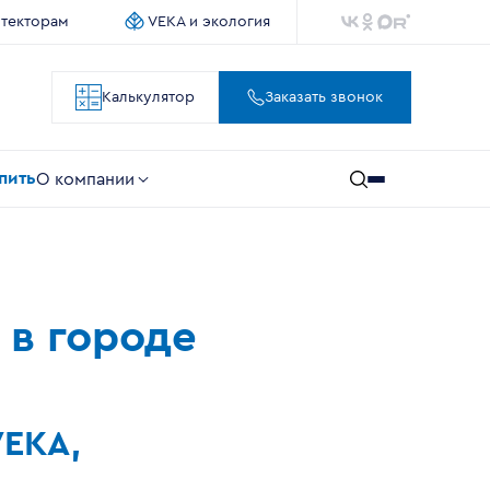
итекторам
VEKA и экология
Калькулятор
Заказать звонок
упить
О компании
 в городе
VEKA,