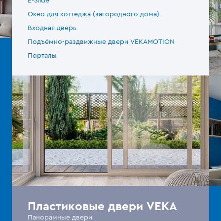
E-Slide
Окно для коттеджа (загородного дома)
Входная дверь
Подъёмно-раздвижные двери VEKAMOTION
Порталы
Пластиковые двери VEKA
Панорамные двери