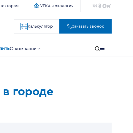
итекторам
VEKA и экология
Калькулятор
Заказать звонок
упить
О компании
 в городе