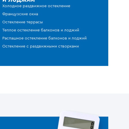
Холодное раздвижное остекление
Французские окна
Остекление террасы
Теплое остекление балконов и лоджий
Распашное остекление балконов и лоджий
Остекление с раздвижными створками