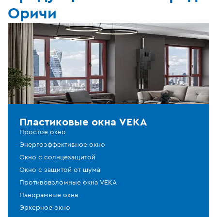
Оричи
Пластиковые окна VEKA
Простое окно
Энергоэффективное окно
Окно с солнцезащитой
Окно с защитой от шума
Противовзломные окна VEKA
Панорамные окна
Эркерное окно