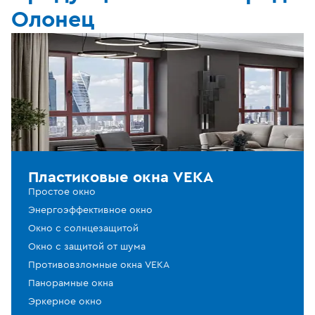
Олонец
Пластиковые окна VEKA
Простое окно
Энергоэффективное окно
Окно с солнцезащитой
Окно с защитой от шума
Противовзломные окна VEKA
Панорамные окна
Эркерное окно