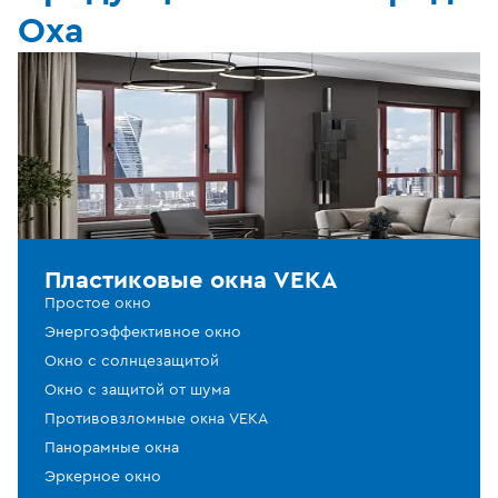
Оха
Пластиковые окна VEKA
Простое окно
Энергоэффективное окно
Окно с солнцезащитой
Окно с защитой от шума
Противовзломные окна VEKA
Панорамные окна
Эркерное окно