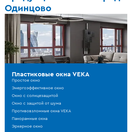
Одинцово
Пластиковые окна VEKA
Простое окно
Энергоэффективное окно
Окно с солнцезащитой
Окно с защитой от шума
Противовзломные окна VEKA
Панорамные окна
Эркерное окно