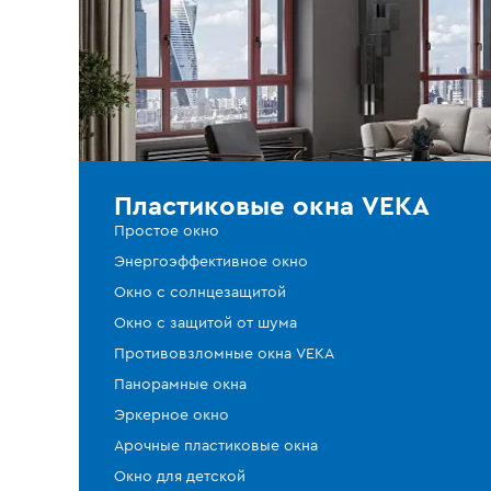
Пластиковые окна VEKA
Простое окно
Энергоэффективное окно
Окно с солнцезащитой
Окно с защитой от шума
Противовзломные окна VEKA
Панорамные окна
Эркерное окно
Арочные пластиковые окна
Окно для детской