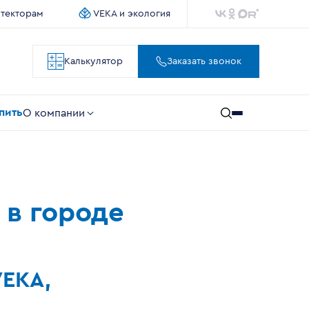
итекторам
VEKA и экология
Калькулятор
Заказать звонок
упить
О компании
 в городе
VEKA,