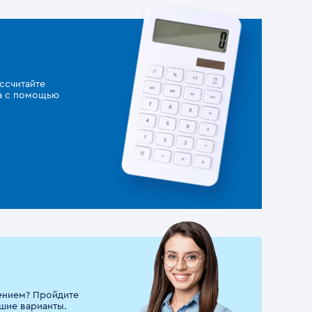
ссчитайте
за с помощью
ением? Пройдите
шие варианты.