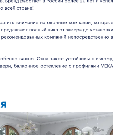
. Бренд работает в России более 20 лет и успел
о всей стране!
братить внимание на оконные компании, которые
 предлагают полный цикл от замера до установки
у рекомендованных компаний непосредственно в
обенно важно. Окна также устойчивы к взлому,
двери, балконное остекление с профилями VEKA
ая