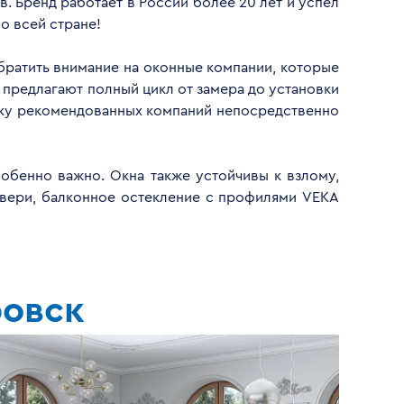
. Бренд работает в России более 20 лет и успел
о всей стране!
обратить внимание на оконные компании, которые
 предлагают полный цикл от замера до установки
ску рекомендованных компаний непосредственно
обенно важно. Окна также устойчивы к взлому,
двери, балконное остекление с профилями VEKA
ровск