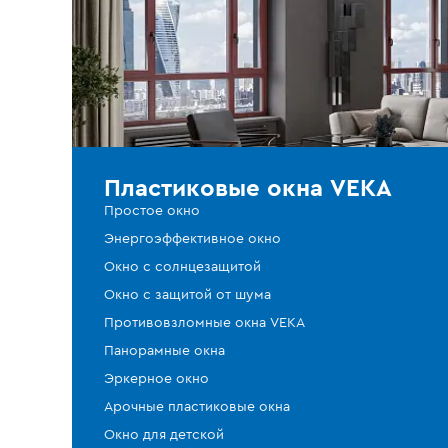
Пластиковые окна VEKA
Простое окно
Энергоэффективное окно
Окно с солнцезащитой
Окно с защитой от шума
Противовзломные окна VEKA
Панорамные окна
Эркерное окно
Арочные пластиковые окна
Окно для детской