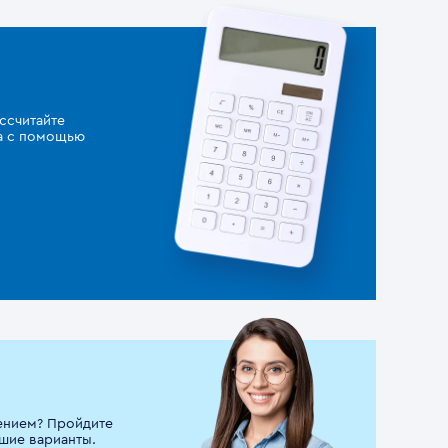
ссчитайте
за с помощью
ением? Пройдите
шие варианты.