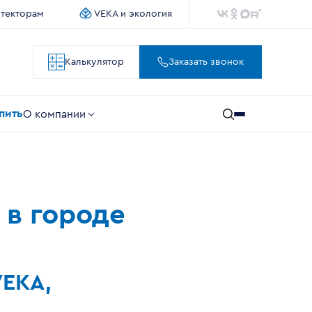
итекторам
VEKA и экология
Калькулятор
Заказать звонок
упить
О компании
 в городе
VEKA,