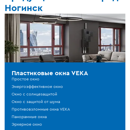
Ногинск
Пластиковые окна VEKA
Простое окно
Энергоэффективное окно
Окно с солнцезащитой
Окно с защитой от шума
Противовзломные окна VEKA
Панорамные окна
Эркерное окно