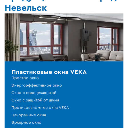
Невельск
Пластиковые окна VEKA
Простое окно
Энергоэффективное окно
Окно с солнцезащитой
Окно с защитой от шума
Противовзломные окна VEKA
Панорамные окна
Эркерное окно