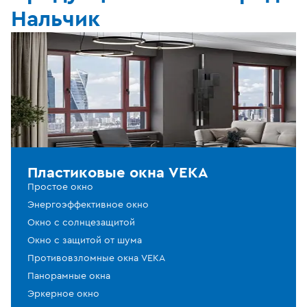
Нальчик
Пластиковые окна VEKA
Простое окно
Энергоэффективное окно
Окно с солнцезащитой
Окно с защитой от шума
Противовзломные окна VEKA
Панорамные окна
Эркерное окно