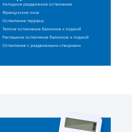
Холодное раздвижное остекление
Французские окна
Остекление террасы
Теплое остекление балконов и лоджий
Распашное остекление балконов и лоджий
Остекление с раздвижными створками