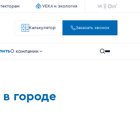
итекторам
VEKA и экология
Калькулятор
Заказать звонок
упить
О компании
 в городе