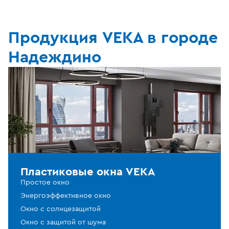
Продукция VEKA в городе
Надеждино
Пластиковые окна VEKA
Простое окно
Энергоэффективное окно
Окно с солнцезащитой
Окно с защитой от шума