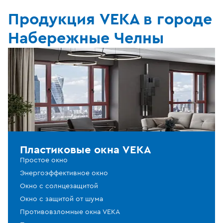
Продукция VEKA в городе
Набережные Челны
Пластиковые окна VEKA
Простое окно
Энергоэффективное окно
Окно с солнцезащитой
Окно с защитой от шума
Противовзломные окна VEKA