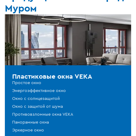
Муром
Пластиковые окна VEKA
Простое окно
Энергоэффективное окно
Окно с солнцезащитой
Окно с защитой от шума
Противовзломные окна VEKA
Панорамные окна
Эркерное окно