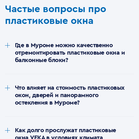
Частые вопросы про
пластиковые окна
Где в Муроме можно качественно
отремонтировать пластиковые окна и
балконные блоки?
Если вам нужен ремонт пластиковых окон и
балконных блоков в Муроме, лучше обратиться
Что влияет на стоимость пластиковых
к специалистам, работающим с системами
окон, дверей и панорамного
VEKA. Сертифицированные сервисные центры
остекления в Муроме?
предлагают профессиональную регулировку
створок, замену уплотнителей, устранение
Цена на окна, двери и панорамные системы во
продуваний и замену повреждённых
многом зависит от:
стеклопакетов.
Как долго прослужат пластиковые
- Выбранной профильной серии VEKA (разные
Совет: Чтобы продлить срок службы окон,
окна VEKA в условиях климата
серии рассчитаны на разные уровни