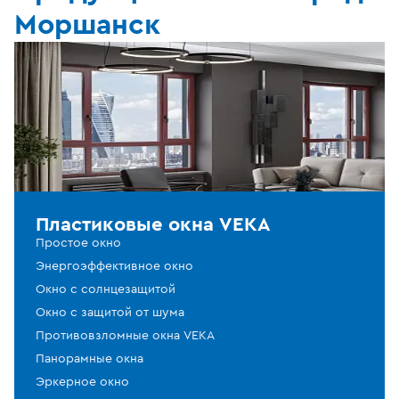
Моршанск
Пластиковые окна VEKA
Простое окно
Энергоэффективное окно
Окно с солнцезащитой
Окно с защитой от шума
Противовзломные окна VEKA
Панорамные окна
Эркерное окно