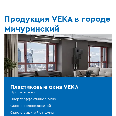
Продукция VEKA в городе
Мичуринский
Пластиковые окна VEKA
Простое окно
Энергоэффективное окно
Окно с солнцезащитой
Окно с защитой от шума