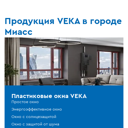
Продукция VEKA в городе
Миасс
Пластиковые окна VEKA
Простое окно
Энергоэффективное окно
Окно с солнцезащитой
Окно с защитой от шума