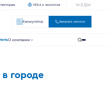
итекторам
VEKA и экология
Калькулятор
Заказать звонок
упить
О компании
 в городе