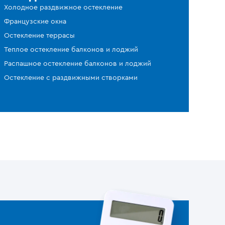
Холодное раздвижное остекление
Французские окна
Остекление террасы
Теплое остекление балконов и лоджий
Распашное остекление балконов и лоджий
Остекление с раздвижными створками