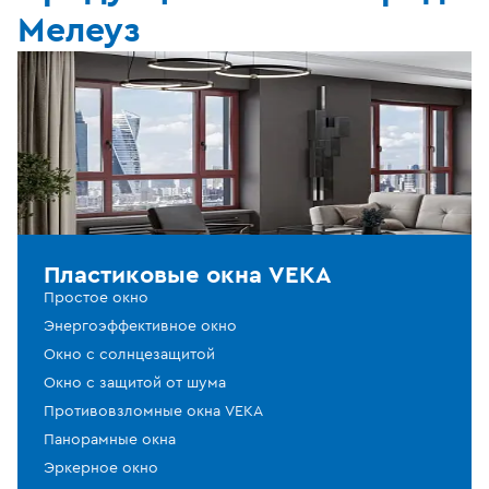
Мелеуз
Пластиковые окна VEKA
Простое окно
Энергоэффективное окно
Окно с солнцезащитой
Окно с защитой от шума
Противовзломные окна VEKA
Панорамные окна
Эркерное окно