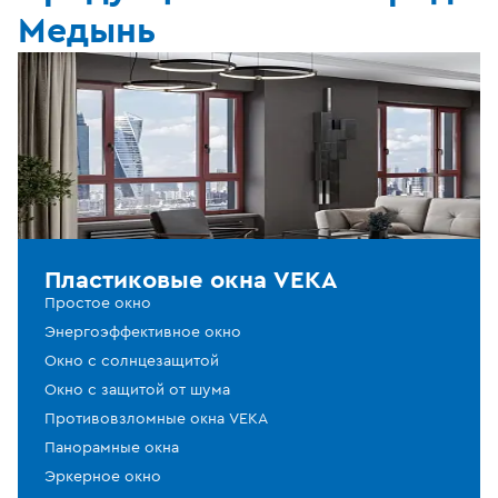
Медынь
Пластиковые окна VEKA
Простое окно
Энергоэффективное окно
Окно с солнцезащитой
Окно с защитой от шума
Противовзломные окна VEKA
Панорамные окна
Эркерное окно