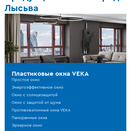
Лысьва
Пластиковые окна VEKA
Простое окно
Энергоэффективное окно
Окно с солнцезащитой
Окно с защитой от шума
Противовзломные окна VEKA
Панорамные окна
Эркерное окно