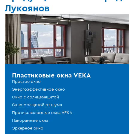
Лукоянов
Пластиковые окна VEKA
Простое окно
Энергоэффективное окно
Окно с солнцезащитой
Окно с защитой от шума
Противовзломные окна VEKA
Панорамные окна
Эркерное окно