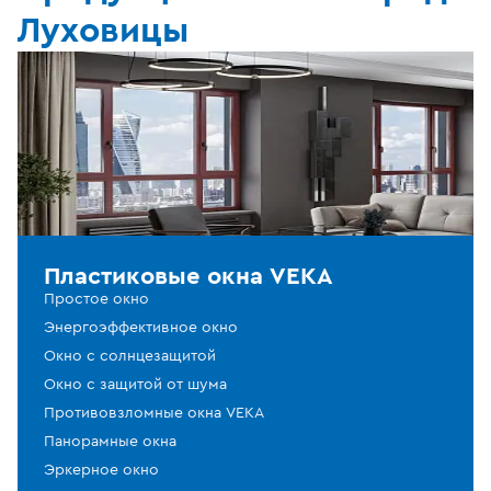
Луховицы
Пластиковые окна VEKA
Простое окно
Энергоэффективное окно
Окно с солнцезащитой
Окно с защитой от шума
Противовзломные окна VEKA
Панорамные окна
Эркерное окно