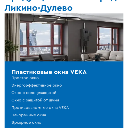
Ликино-Дулево
Пластиковые окна VEKA
Простое окно
Энергоэффективное окно
Окно с солнцезащитой
Окно с защитой от шума
Противовзломные окна VEKA
Панорамные окна
Эркерное окно