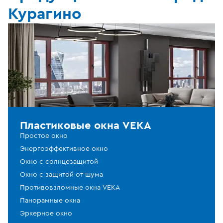
Курагино
Пластиковые окна VEKA
Простое окно
Энергоэффективное окно
Окно с солнцезащитой
Окно с защитой от шума
Противовзломные окна VEKA
Панорамные окна
Эркерное окно