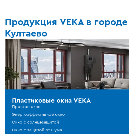
Продукция VEKA в городе
Култаево
Пластиковые окна VEKA
Простое окно
Энергоэффективное окно
Окно с солнцезащитой
Окно с защитой от шума